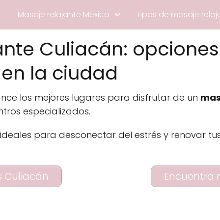
Masaje relajante México
Tipos de masaje relaj
ante Culiacán: opcione
en la ciudad
cance los mejores lugares para disfrutar de un
mas
tros especializados.
ideales para desconectar del estrés y renovar tu
s Culiacán
Encuentra 