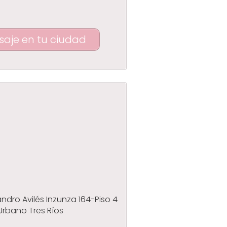
saje en tu ciudad
andro Avilés Inzunza 164-Piso 4
 Urbano Tres Ríos