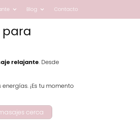
ante
Blog
Contacto
s para
aje relajante
. Desde
s energías. ¡Es tu momento
masajes cerca