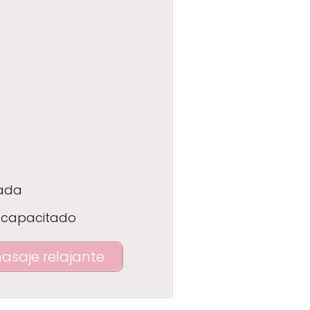
zada
 capacitado
masaje relajante