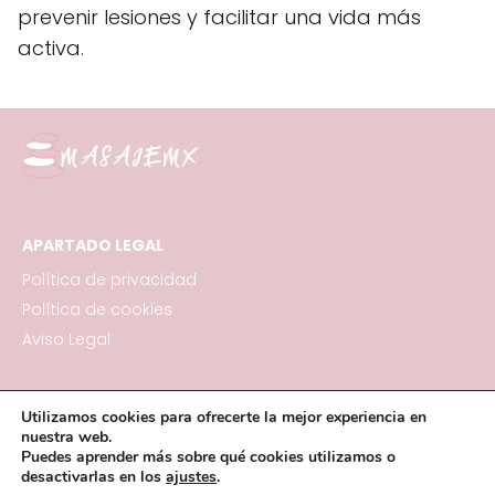
prevenir lesiones y facilitar una vida más
activa.
APARTADO LEGAL
Política de privacidad
Política de cookies
Aviso Legal
Tipos de masaje relajante
Utilizamos cookies para ofrecerte la mejor experiencia en
Contacto
nuestra web.
Puedes aprender más sobre qué cookies utilizamos o
Blog
desactivarlas en los
ajustes
.