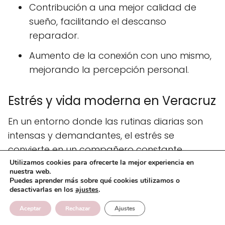
Contribución a una mejor calidad de
sueño, facilitando el descanso
reparador.
Aumento de la conexión con uno mismo,
mejorando la percepción personal.
Estrés y vida moderna en Veracruz
En un entorno donde las rutinas diarias son
intensas y demandantes, el estrés se
convierte en un compañero constante.
Veracruz no es la excepción, y muchas
Utilizamos cookies para ofrecerte la mejor experiencia en
nuestra web.
personas enfrentan un ritmo acelerado de
Puedes aprender más sobre qué cookies utilizamos o
desactivarlas en los
ajustes
.
vida que les genera incomodidad y tensión.
La búsqueda de actividades que promuevan
Aceptar
Rechazar
Ajustes
la relajación es crucial para contrarrestar los